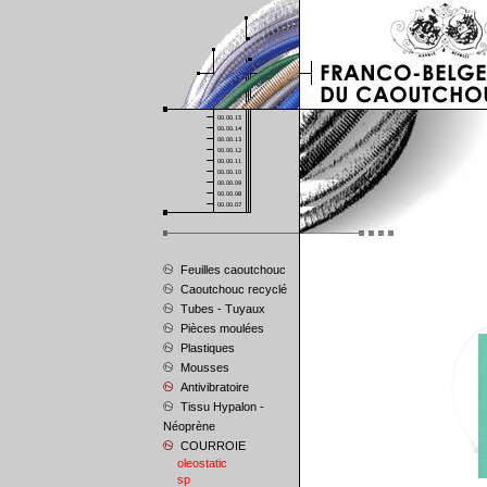
Feuilles caoutchouc
Caoutchouc recyclé
Tubes - Tuyaux
Pièces moulées
Plastiques
Mousses
Antivibratoire
Tissu Hypalon -
Néoprène
COURROIE
oleostatic
sp