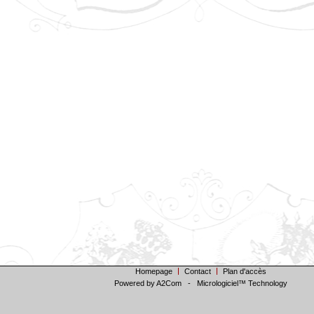
Homepage
Contact
Plan d'accès
Powered by A2Com
-
Micrologiciel™ Technology