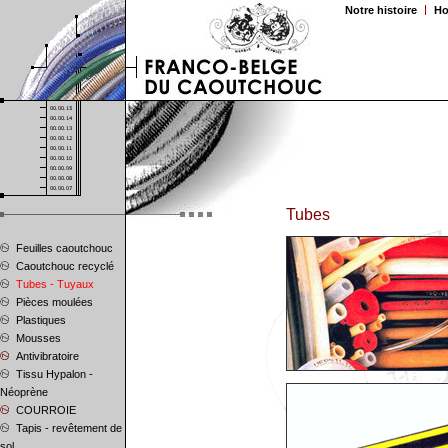
Notre histoire
Ho
Tubes
Feuilles caoutchouc
Caoutchouc recyclé
Tubes - Tuyaux
Pièces moulées
Plastiques
Mousses
Antivibratoire
Tissu Hypalon -
Néoprène
COURROIE
Tapis - revêtement de
sol