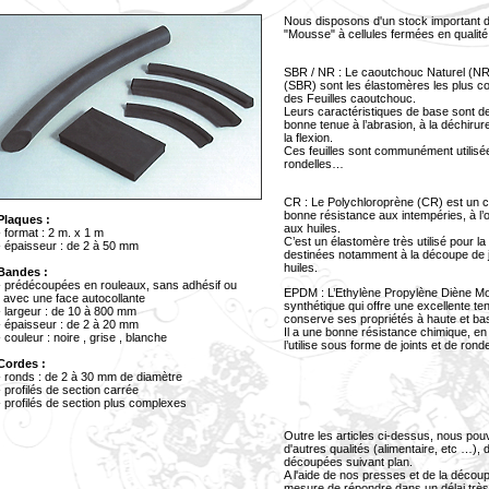
Nous disposons d'un stock important d
"Mousse" à cellules fermées en quali
SBR / NR : Le caoutchouc Naturel (NR
(SBR) sont les élastomères les plus co
des Feuilles caoutchouc.
Leurs caractéristiques de base sont d
bonne tenue à l’abrasion, à la déchirur
la flexion.
Ces feuilles sont communément utilisée
rondelles…
CR : Le Polychloroprène (CR) est un c
bonne résistance aux intempéries, à l’
laques :
aux huiles.
format : 2 m. x 1 m
C’est un élastomère très utilisé pour la
épaisseur : de 2 à 50 mm
destinées notamment à la découpe de jo
huiles.
Bandes :
prédécoupées en rouleaux, sans adhésif ou
EPDM : L’Ethylène Propylène Diène 
ec une face autocollante
synthétique qui offre une excellente ten
largeur : de 10 à 800 mm
conserve ses propriétés à haute et ba
épaisseur : de 2 à 20 mm
Il a une bonne résistance chimique, en
couleur : noire , grise , blanche
l’utilise sous forme de joints et de ronde
ordes :
ronds : de 2 à 30 mm de diamètre
profilés de section carrée
profilés de section plus complexes
Outre les articles ci-dessus, nous pou
d'autres qualités (alimentaire, etc …),
découpées suivant plan.
A l'aide de nos presses et de la déco
mesure de répondre dans un délai trè