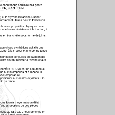
e caoutchouc cellulaire noir genre
té SBR, CR et EPDM.
) et le styrène Butadiène Rubber
uramment utilisés pour la fabrication
e bonnes propriétés physiques, une
e, une bonne résistance à la traction, à
s en étanchéité sous forme de joints,
aoutchouc synthétique qui allie une
ozone, à la chaleur et une bonne tenue
 fabrication de feuilles en caoutchouc
ints devant résister à l’ozone et aux
Monomère (EPDM) est un caoutchouc
ue aux intempéries et à l’ozone. Il
sse température.
 particulier aux acides oxydants. On
lle en milieu
vons fournir moyennant un délai
 d'autres sections ou des pièces
upeuse au jet d'eau , nous sommes en
s court à vos demandes.