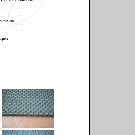
divers que :
nique).