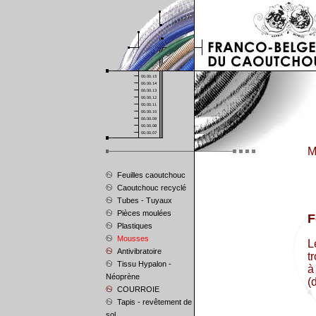
M
Feuilles caoutchouc
Caoutchouc recyclé
Tubes - Tuyaux
Pièces moulées
F
Plastiques
Mousses
L
Antivibratoire
t
Tissu Hypalon -
à
Néoprène
(
COURROIE
Tapis - revêtement de
sol