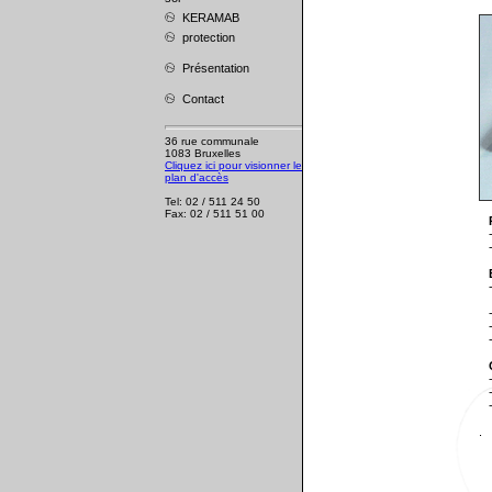
KERAMAB
protection
Présentation
Contact
36 rue communale
1083 Bruxelles
Cliquez ici pour visionner le
plan d'accès
Tel: 02 / 511 24 50
Fax: 02 / 511 51 00
P
- 
- 
- 
av
- 
- 
- 
C
- 
- 
- 
.