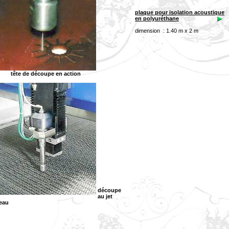
plaque pour isolation acoustique
en polyuréthane
dimension : 1.40 m x 2 m
tête de découpe en action
découpe
au jet
eau